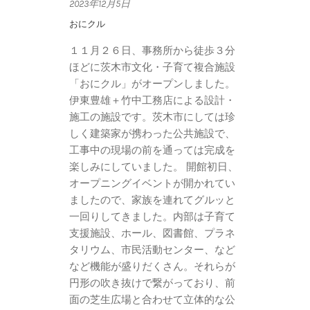
2023年12月5日
おにクル
１１月２６日、事務所から徒歩３分
ほどに茨木市文化・子育て複合施設
「おにクル」がオープンしました。
伊東豊雄＋竹中工務店による設計・
施工の施設です。茨木市にしては珍
しく建築家が携わった公共施設で、
工事中の現場の前を通っては完成を
楽しみにしていました。 開館初日、
オープニングイベントが開かれてい
ましたので、家族を連れてグルッと
一回りしてきました。内部は子育て
支援施設、ホール、図書館、プラネ
タリウム、市民活動センター、など
など機能が盛りだくさん。それらが
円形の吹き抜けで繋がっており、前
面の芝生広場と合わせて立体的な公