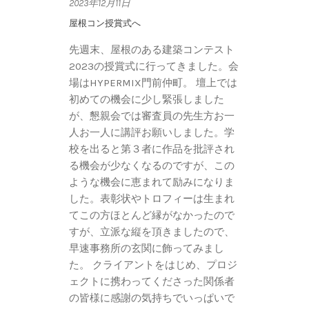
2023年12月11日
屋根コン授賞式へ
先週末、屋根のある建築コンテスト
2023の授賞式に行ってきました。会
場はHYPERMIX門前仲町。 壇上では
初めての機会に少し緊張しました
が、懇親会では審査員の先生方お一
人お一人に講評お願いしました。学
校を出ると第３者に作品を批評され
る機会が少なくなるのですが、この
ような機会に恵まれて励みになりま
した。表彰状やトロフィーは生まれ
てこの方ほとんど縁がなかったので
すが、立派な縦を頂きましたので、
早速事務所の玄関に飾ってみまし
た。 クライアントをはじめ、プロジ
ェクトに携わってくださった関係者
の皆様に感謝の気持ちでいっぱいで